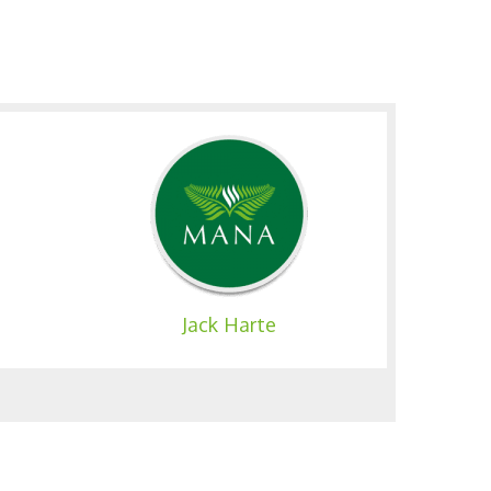
Jack Harte
Al