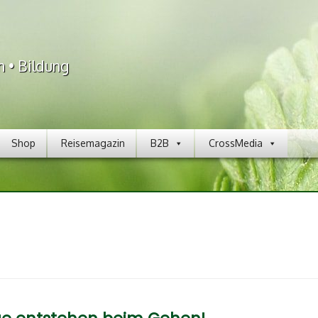
n • Bildung
Shop
Reisemagazin
B2B
CrossMedia