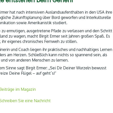
e entstehen beim Gehen!
 Ermer hat nach intensiven Auslandsaufenthalten in den USA ihre
ngliche Zukunftsplanung über Bord geworfen und Interkulturelle
ikation sowie Amerikanistik studiert.
 zu ermutigen, ausgetretene Pfade zu verlassen und den Schritt
sland zu wagen, macht Birgit Ermer seit Jahren großen Spaß. Es
hr, ihr eigenes chronisches Fernweh zu stillen.
ainerin und Coach liegen ihr praktisches und nachhaltiges Lernen
ers am Herzen. Schließlich kann nichts so spannend sein, als
t und von anderen Menschen zu lernen.
sem Sinne sagt Birgit Ermer: „Sei Dir Deiner Wurzeln bewusst
eize Deine Flügel – auf geht´s!“
Beiträge im Magazin
Schreiben Sie eine Nachricht