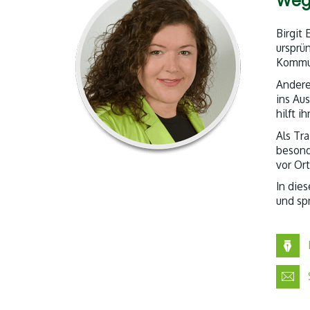
Weg
Birgit
ursprü
Kommun
Andere
ins Au
hilft i
Als Tr
besond
vor Or
In die
und spr