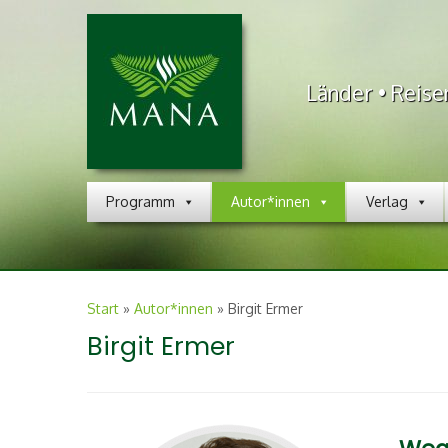
Länder • Reise
Programm
Autor*innen
Verlag
Start
»
Autor*innen
»
Birgit Ermer
Birgit Ermer