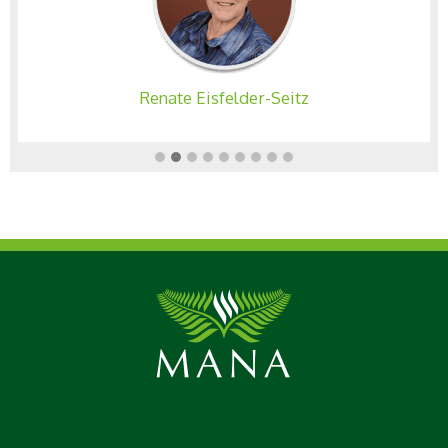
MANA-Verlag hat uns angesprochen und wir haben
begeistert ja gesagt!
MANA-Verlag: War es schwer das Buch zu schreiben
und wer hat Ihnen geholfen?
Renate Eisfelder-Seitz
Silke Schranz und Christian Wüstenberg: Schwer
nicht, aber sehr zeitintensiv.
MANA-Verlag: Wo und wie schreiben Sie?
Silke Schranz und Christian Wüstenberg: Während
der Reise jeden Abend nach Sonnenuntergang bis
spät in die Nacht bei einer Flasche australischem
Rotwein.
MANA-Verlag: Was mögen Sie an Australien
besonders?
Silke Schranz und Christian Wüstenberg: Die Natur,
die Weite, die Einsamkeit, boxende Kängurus, die
Vogelkonzerte am frühen Morgen, um nur einige von
1.000 schönen Dingen zu nennen.
MANA-Verlag: Was mögen Sie in Australien so gar
nicht?
Silke Schranz und Christian Wüstenberg: Dass man