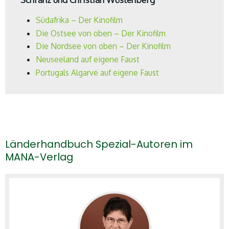
Südafrika – Der Kinofilm
Die Ostsee von oben – Der Kinofilm
Die Nordsee von oben – Der Kinofilm
Neuseeland auf eigene Faust
Portugals Algarve auf eigene Faust
MANA-Verlag: Beschreiben Sie Ihr Buch
Australien in
100 Tagen
in einem Satz:
Silke Schranz und Christian Wüstenberg: Ein
Länderhandbuch Spezial-Autoren im
authentischer Erlebnisbericht und eine echte
MANA-Verlag
Alternative zu herkömmlichen Australien
Reiseführern mit vielen Tipps für eine gelungene
Reise in Australien.
MANA-Verlag: Wie sind Sie darauf gekommen,
dieses Buch zu schreiben?
Silke Schranz und Christian Wüstenberg: Der