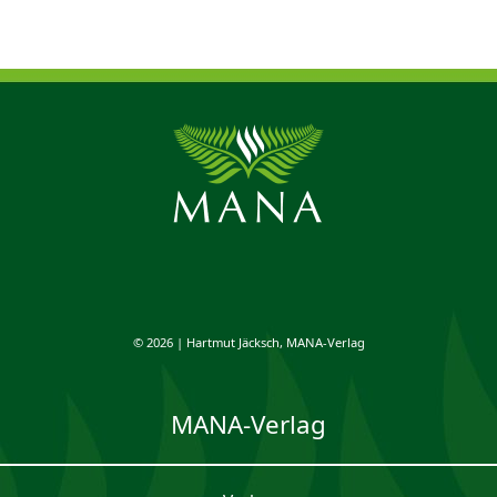
Autor:
Unterwegs mache ich mir Notizen und filme
viel mit meiner Fotokamera. Die kurzen Videos
helfen mir, mich am Schreibtisch zu Hause wie am
Urlaubsort zu fühlen.
MANA-Verlag:
Was mögen Sie an Australien
besonders?
Autor:
Australien ist für die ganze Familie spannend:
Wir sind durch Nationalparks gewandert und mit
einem Geländewagen auf Fraser Island über
schokoladenbraune Matschpisten gesaust. Wir
haben Melbourne mit dem Rad erkundet und hatten
riesigen Spaß beim Sandboarding auf Kangaroo
Island.
Außerdem hat uns die abwechslungsreiche Natur
begeistert: die kristallblauen Seen auf Fraser Island,
© 2026 | Hartmut Jäcksch, MANA-Verlag
die Eukalyptuswälder in den Blue Mountains und die
bizarren Steinfelsen auf Kangaroo Island. Und
natürlich die Kängurus, die immer wieder unerwartet
MANA-Verlag
am Straßenrand auftauchten. Außerdem ist die gute
Laune der Australier und ihre lockere Art einfach
ansteckend.