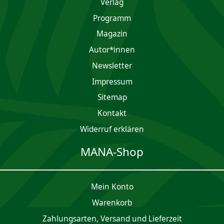
Verlag
Programm
Magazin
Autor*innen
Newsletter
Impres­sum
MANA-Verlag:
Was mögen Sie in Australien so gar
Sitemap
nicht?
Autor:
Nicht nur in Australien, sondern auf der
Kontakt
ganzen Welt ekle ich mich vor Spinnen. Zum Glück
Widerruf erklären
haben sich diese bei unserer Reise gut versteckt.
MANA-Verlag:
Welches ist Ihr Lieblingsplatz in
MANA-Shop
Australien?
Autor:
Sydney hat mir wahnsinnig gut gefallen. Wo
kann man sonst innerhalb kurzer Zeit entspanntes
Mein Konto
Stadtfeeling genießen, Sandburgen bauen und über
Surfer staunen?
Waren­korb
MANA-Verlag:
Haben Sie ein Lieblingstier in
Zahlungsarten, Versand und Lieferzeit