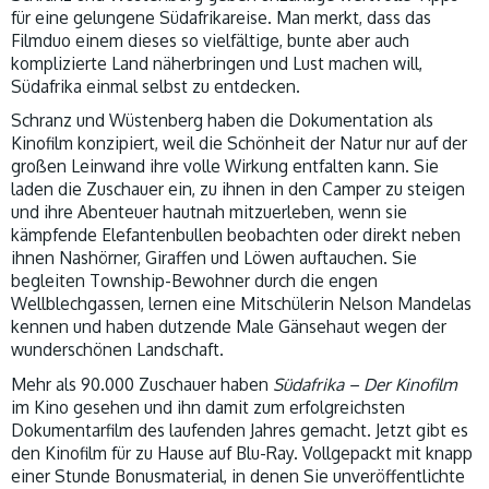
für eine gelungene Südafrikareise. Man merkt, dass das
Filmduo einem dieses so vielfältige, bunte aber auch
komplizierte Land näherbringen und Lust machen will,
Südafrika einmal selbst zu entdecken.
Schranz und Wüstenberg haben die Dokumentation als
Kinofilm konzipiert, weil die Schönheit der Natur nur auf der
großen Leinwand ihre volle Wirkung entfalten kann. Sie
laden die Zuschauer ein, zu ihnen in den Camper zu steigen
und ihre Abenteuer hautnah mitzuerleben, wenn sie
kämpfende Elefantenbullen beobachten oder direkt neben
ihnen Nashörner, Giraffen und Löwen auftauchen. Sie
begleiten Township-Bewohner durch die engen
Wellblechgassen, lernen eine Mitschülerin Nelson Mandelas
kennen und haben dutzende Male Gänsehaut wegen der
wunderschönen Landschaft.
Mehr als 90.000 Zuschauer haben
Südafrika – Der Kinofilm
im Kino gesehen und ihn damit zum erfolgreichsten
Dokumentarfilm des laufenden Jahres gemacht. Jetzt gibt es
den Kinofilm für zu Hause auf Blu-Ray. Vollgepackt mit knapp
einer Stunde Bonusmaterial, in denen Sie unveröffentlichte