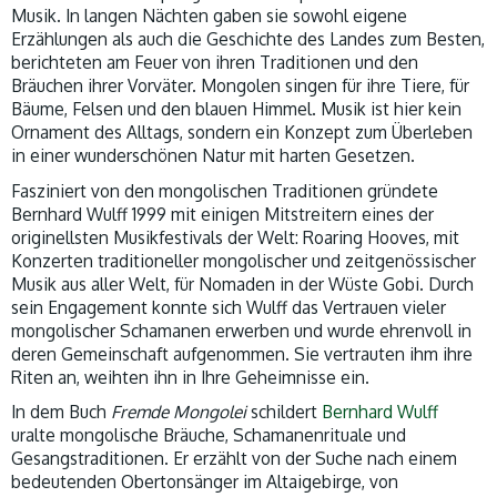
Musik. In langen Nächten gaben sie sowohl eigene
Erzählungen als auch die Geschichte des Landes zum Besten,
berichteten am Feuer von ihren Traditionen und den
Bräuchen ihrer Vorväter. Mongolen singen für ihre Tiere, für
Bäume, Felsen und den blauen Himmel. Musik ist hier kein
Ornament des Alltags, sondern ein Konzept zum Überleben
in einer wunderschönen Natur mit harten Gesetzen.
Fasziniert von den mongolischen Traditionen gründete
Bernhard Wulff 1999 mit einigen Mitstreitern eines der
originellsten Musikfestivals der Welt: Roaring Hooves, mit
Konzerten traditioneller mongolischer und zeitgenössischer
Musik aus aller Welt, für Nomaden in der Wüste Gobi. Durch
sein Engagement konnte sich Wulff das Vertrauen vieler
mongolischer Schamanen erwerben und wurde ehrenvoll in
deren Gemeinschaft aufgenommen. Sie vertrauten ihm ihre
Riten an, weihten ihn in Ihre Geheimnisse ein.
In dem Buch
Fremde Mongolei
schildert
Bernhard Wulff
uralte mongolische Bräuche, Schamanenrituale und
Gesangstraditionen. Er erzählt von der Suche nach einem
bedeutenden Obertonsänger im Altaigebirge, von