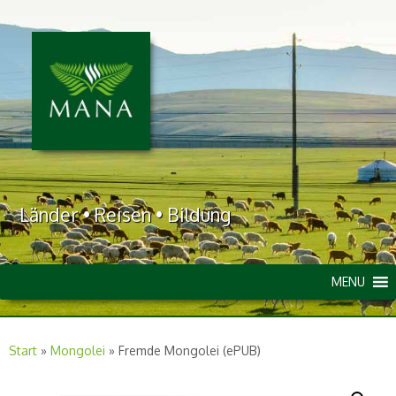
Länder • Reisen • Bildung
MENU
Start
»
Mongolei
»
Fremde Mongolei (ePUB)