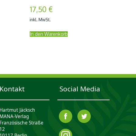
17,50
€
inkl. MwSt.
In den Warenkorb
Kontakt
Social Media
Hartmut Jäcksch
MANA-Verlag
Französische Straße
12
10117 Berlin