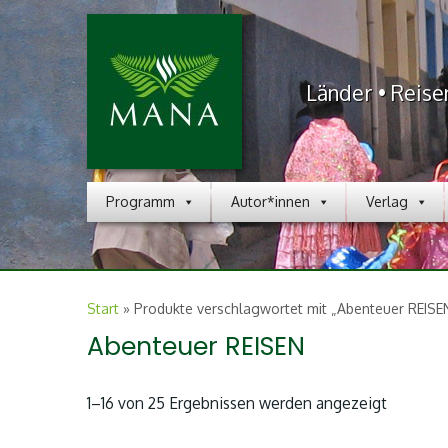
Länder • Reise
Programm
Autor*innen
Verlag
Start
»
Produkte verschlagwortet mit „Abenteuer REISE
Abenteuer REISEN
Nach
1–16 von 25 Ergebnissen werden angezeigt
Aktualitä
sortiert