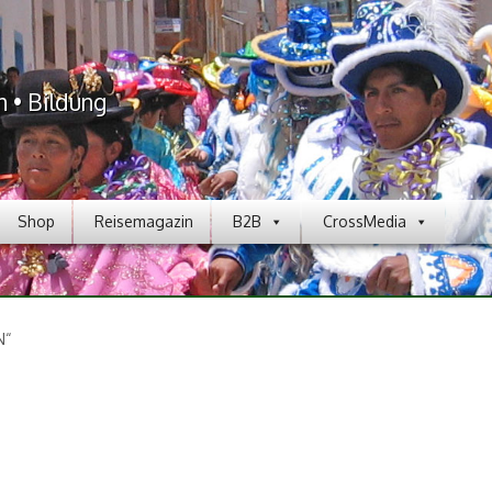
n • Bildung
Shop
Reisemagazin
B2B
CrossMedia
N“
t