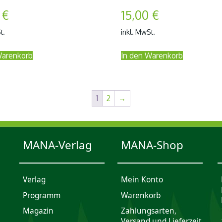
0
€
15,00
€
t.
inkl. MwSt.
Warenkorb
In den Warenkorb
1
2
→
MANA-Verlag
MANA-Shop
Verlag
Mein Konto
Programm
Waren­korb
Magazin
Zahlungsarten,
Versand und Lieferzeit