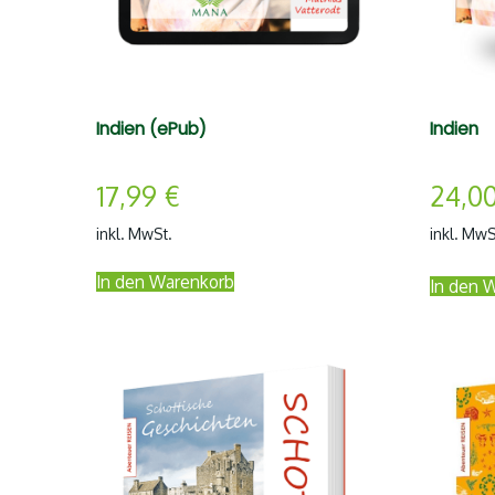
Indien (ePub)
Indien
17,99
€
24,0
inkl. MwSt.
inkl. MwS
In den Warenkorb
In den 