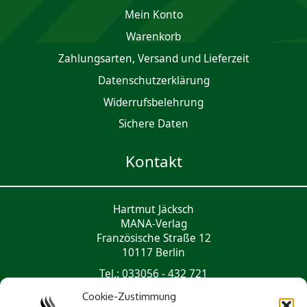
Mein Konto
Waren­korb
Zahlungsarten, Versand und Lieferzeit
Daten­schutz­er­klärung
Widerrufsbelehrung
Sichere Daten
Kontakt
Hartmut Jäcksch
MANA-Verlag
Französische Straße 12
10117 Berlin
Tel.: 033056 - 432 721
mail@mana-verlag.de
Cookie-Zustimmung