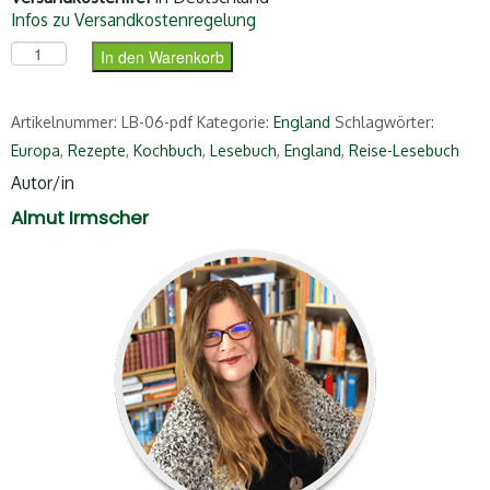
Infos zu Versandkostenregelung
Das England-Lesebuch (PDF) Menge
In den Warenkorb
Artikelnummer:
LB-06-pdf
Kategorie:
England
Schlagwörter:
Europa
,
Rezepte
,
Kochbuch
,
Lesebuch
,
England
,
Reise-Lesebuch
Autor/in
Almut Irmscher