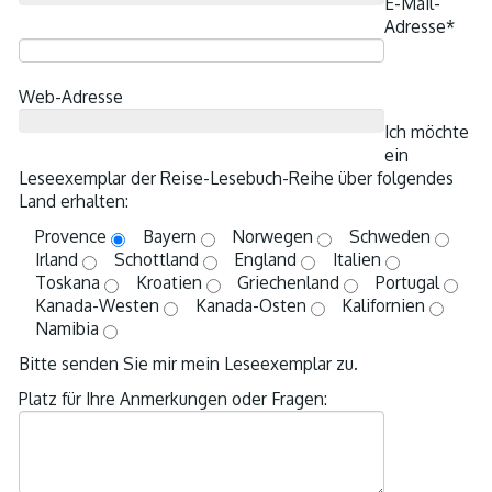
E-Mail-
Adresse*
Web-Adresse
Ich möchte
ein
Leseexemplar der Reise-Lesebuch-Reihe über folgendes
Land erhalten:
Provence
Bayern
Norwegen
Schweden
Irland
Schottland
England
Italien
Toskana
Kroatien
Griechenland
Portugal
Kanada-Westen
Kanada-Osten
Kalifornien
Namibia
Bitte senden Sie mir mein Leseexemplar zu.
Platz für Ihre Anmerkungen oder Fragen: