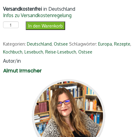
Versandkostenfrei
in Deutschland
Infos zu Versandkostenregelung
Das Ostsee-Lesebuch Menge
In den Warenkorb
Kategorien:
Deutschland
,
Ostsee
Schlagwörter:
Europa
,
Rezepte
,
Kochbuch
,
Lesebuch
,
Reise-Lesebuch
,
Ostsee
Autor/in
Almut Irmscher