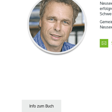
Neusee
erfolg
Schwei
Gemein
Neusee
Info zum Buch