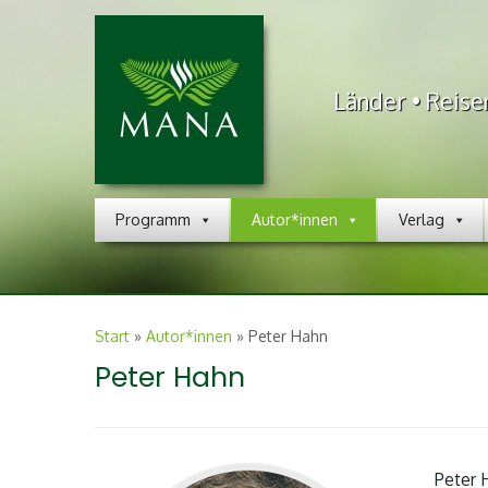
Länder • Reise
Programm
Autor*innen
Verlag
Start
»
Autor*innen
»
Peter Hahn
Peter Hahn
Peter 