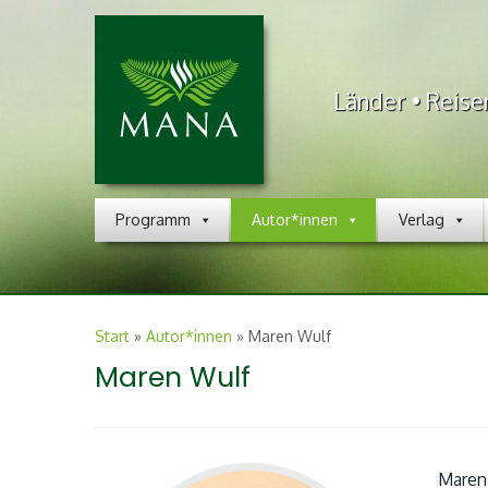
Länder • Reise
Programm
Autor*innen
Verlag
Start
»
Autor*innen
»
Maren Wulf
Maren Wulf
Maren 