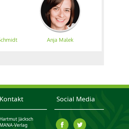
Schmidt
Anja Malek
Kontakt
Social Media
Hartmut Jäcksch
MANA-Verlag