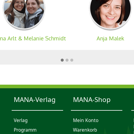
ina Arlt & Melanie Schmidt
Anja Malek
MANA-Verlag
MANA-Shop
Verlag
Mein Konto
Programm
Waren­korb