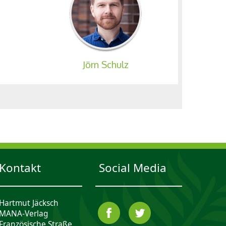
Jörn Schulz
Kontakt
Social Media
Hartmut Jäcksch
MANA-Verlag
Französische Straße