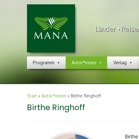
Länder • Reise
Programm
Autor*innen
Verlag
Start
»
Autor*innen
»
Birthe Ringhoff
Birthe Ringhoff
Birthe