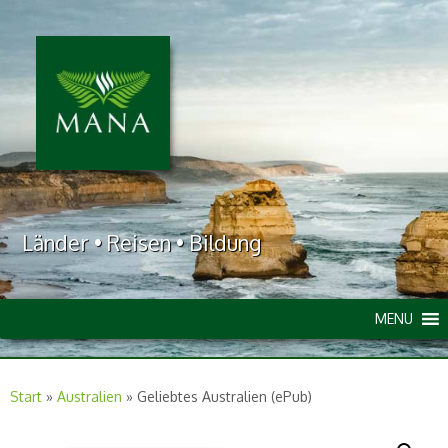
Länder • Reisen • Bildung
MENU
Start
»
Australien
»
Geliebtes Australien (ePub)