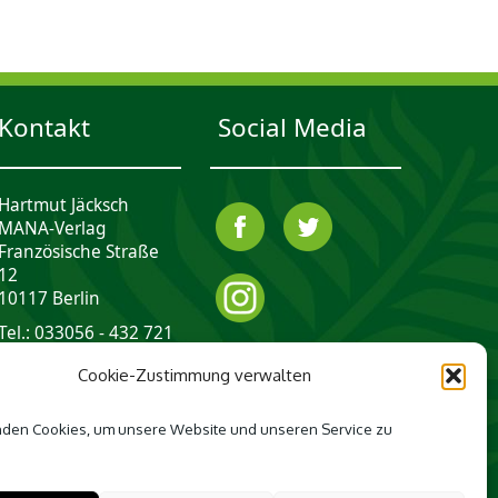
Kontakt
Social Media
Hartmut Jäcksch
MANA-Verlag
Französische Straße
12
10117 Berlin
Tel.: 033056 - 432 721
mail@mana-verlag.de
Cookie-Zustimmung verwalten
den Cookies, um unsere Website und unseren Service zu