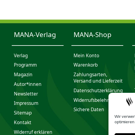
MANA-Verlag
MANA-Shop
Verlag
Mein Konto
Programm
Waren­korb
Magazin
Zahlungsarten,
Versand und Lieferzeit
Autor*innen
Daten­schutz­er­klärung
Newsletter
Widerrufsbelehrung
Impres­sum
Sichere Daten
Sitemap
Wir verwen
optimieren
Kontakt
Widerruf erklären