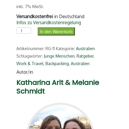
inkl. 7% MwSt.
Versandkostenfrei
in Deutschland
Infos zu Versandkostenregelung
Work & Travel in Australien Menge
In den Warenkorb
Artikelnummer:
RG-11
Kategorie:
Australien
Schlagwörter:
Junge Menschen
,
Ratgeber
,
Work & Travel
,
Backpacking
,
Australien
Autor/in
Katharina Arlt & Melanie
Schmidt