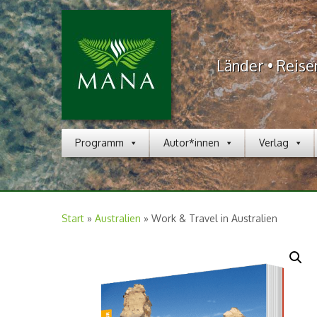
Länder • Reise
Programm
Autor*innen
Verlag
Start
»
Australien
»
Work & Travel in Australien