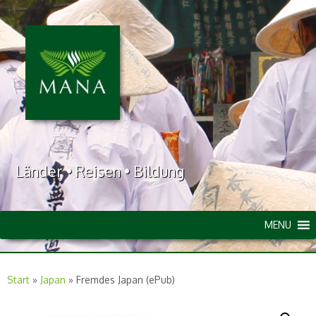
Länder • Reisen • Bildung
MENU
Start
»
Japan
»
Fremdes Japan (ePub)