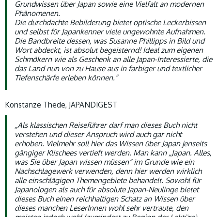
Grundwissen über Japan sowie eine Vielfalt an modernen
Phänomenen.
Die durchdachte Bebilderung bietet optische Leckerbissen
und selbst für Japankenner viele ungewohnte Aufnahmen.
Die Bandbreite dessen, was Susanne Phillipps in Bild und
Wort abdeckt, ist absolut begeisternd! Ideal zum eigenen
Schmökern wie als Geschenk an alle Japan-Interessierte, die
das Land nun von zu Hause aus in farbiger und textlicher
Tiefenschärfe erleben können.“
Konstanze Thede, JAPANDIGEST
„Als klassischen Reiseführer darf man dieses Buch nicht
verstehen und dieser Anspruch wird auch gar nicht
erhoben. Vielmehr soll hier das Wissen über Japan jenseits
gängiger Klischees vertieft werden. Man kann „Japan. Alles,
was Sie über Japan wissen müssen“ im Grunde wie ein
Nachschlagewerk verwenden, denn hier werden wirklich
alle einschlägigen Themengebiete behandelt. Sowohl für
Japanologen als auch für absolute Japan-Neulinge bietet
dieses Buch einen reichhaltigen Schatz an Wissen über
dieses manchen LeserInnen wohl sehr vertraute, den
meisten jedoch wohl (zumindest zu Beginn der Lektüre)