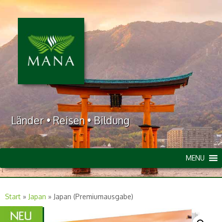
Länder • Reisen • Bildung
MENU
Start
»
Japan
»
Japan (Premiumausgabe)