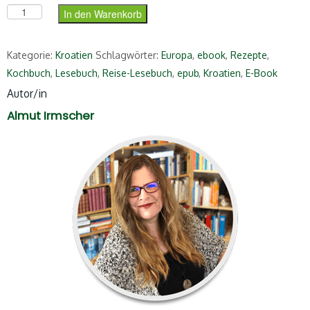
Das Kroatien-Lesebuch (ePUB) Menge
In den Warenkorb
Kategorie:
Kroatien
Schlagwörter:
Europa
,
ebook
,
Rezepte
,
Kochbuch
,
Lesebuch
,
Reise-Lesebuch
,
epub
,
Kroatien
,
E-Book
Autor/in
Almut Irmscher