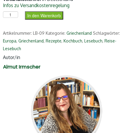
Infos zu Versandkostenregelung
Das Griechenland-Lesebuch Menge
In den Warenkorb
Artikelnummer:
LB-09
Kategorie:
Griechenland
Schlagwörter:
Europa
,
Griechenland
,
Rezepte
,
Kochbuch
,
Lesebuch
,
Reise-
Lesebuch
Autor/in
Almut Irmscher