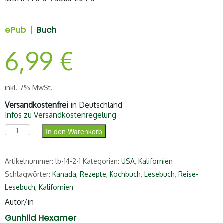
ePub |
Buch
6,99
€
inkl. 7% MwSt.
Versandkostenfrei
in Deutschland
Infos zu Versandkostenregelung
Das Kalifornien-Lesebuch (ePub) Menge
In den Warenkorb
Artikelnummer:
lb-14-2-1
Kategorien:
USA
,
Kalifornien
Schlagwörter:
Kanada
,
Rezepte
,
Kochbuch
,
Lesebuch
,
Reise-
Lesebuch
,
Kalifornien
Autor/in
Gunhild Hexamer