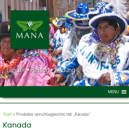
Länder • Reisen • Bildung
MENU
Start
»
Produkte verschlagwortet mit „Kanada“
Kanada