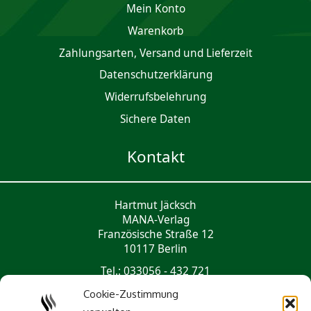
Mein Konto
Waren­korb
Zahlungsarten, Versand und Lieferzeit
Daten­schutz­er­klärung
Widerrufsbelehrung
Sichere Daten
Kontakt
Hartmut Jäcksch
MANA-Verlag
Französische Straße 12
10117 Berlin
Tel.: 033056 - 432 721
mail@mana-verlag.de
Cookie-Zustimmung