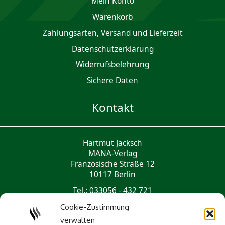
Mein Konto
Waren­korb
Zahlungsarten, Versand und Lieferzeit
Daten­schutz­er­klärung
Widerrufsbelehrung
Sichere Daten
Kontakt
Hartmut Jäcksch
MANA-Verlag
Französische Straße 12
10117 Berlin
Tel.: 033056 - 432 721
mail@mana-verlag.de
Cookie-Zustimmung
verwalten
Social Media