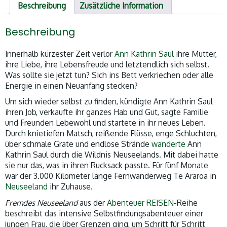
Beschreibung
Zusätzliche Information
Beschreibung
Innerhalb kürzester Zeit verlor
Ann Kathrin Saul
ihre Mutter,
ihre Liebe, ihre Lebensfreude und letztendlich sich selbst.
Was sollte sie jetzt tun? Sich ins Bett verkriechen oder alle
Energie in einen Neuanfang stecken?
Um sich wieder selbst zu finden, kündigte Ann Kathrin Saul
ihren Job, verkaufte ihr ganzes Hab und Gut, sagte Familie
und Freunden Lebewohl und startete in ihr neues Leben.
Durch knietiefen Matsch, reißende Flüsse, enge Schluchten,
über schmale Grate und endlose Strände
wanderte
Ann
Kathrin Saul durch die Wildnis Neuseelands. Mit dabei hatte
sie nur das, was in ihren Rucksack passte. Für fünf Monate
war der 3.000 Kilometer lange Fernwanderweg Te Araroa in
Neuseeland
ihr Zuhause.
Fremdes Neuseeland
aus der
Abenteuer REISEN
-Reihe
beschreibt das intensive Selbstfindungsabenteuer einer
jungen Frau, die über Grenzen ging, um Schritt für Schritt