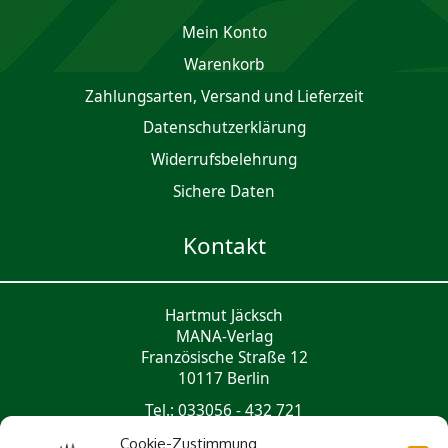
Mein Konto
Waren­korb
Zahlungsarten, Versand und Lieferzeit
Daten­schutz­er­klärung
Widerrufsbelehrung
Sichere Daten
Kontakt
Hartmut Jäcksch
MANA-Verlag
Französische Straße 12
10117 Berlin
Tel.: 033056 - 432 721
mail@mana-verlag.de
Cookie-Zustimmung