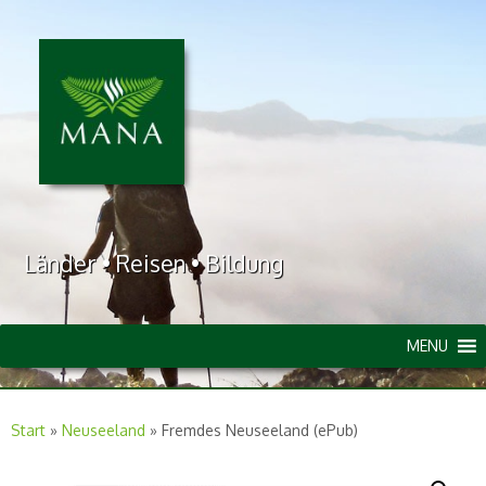
Länder • Reisen • Bildung
MENU
Start
»
Neuseeland
»
Fremdes Neuseeland (ePub)