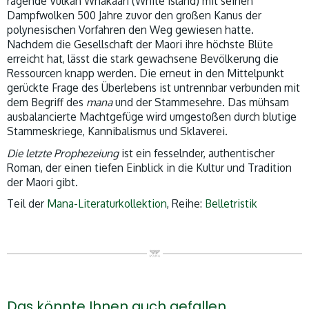
ragende Vulkan Whakaari (White Island) mit seinen
Dampfwolken 500 Jahre zuvor den großen Kanus der
polynesischen Vorfahren den Weg gewiesen hatte.
Nachdem die Gesellschaft der Maori ihre höchste Blüte
erreicht hat, lässt die stark gewachsene Bevölkerung die
Ressourcen knapp werden. Die erneut in den Mittelpunkt
gerückte Frage des Überlebens ist untrennbar verbunden mit
dem Begriff des
mana
und der Stammesehre. Das mühsam
ausbalancierte Machtgefüge wird umgestoßen durch blutige
Stammeskriege, Kannibalismus und Sklaverei.
Die letzte Prophezeiung
ist ein fesselnder, authentischer
Roman, der einen tiefen Einblick in die Kultur und Tradition
der Maori gibt.
Teil der
Mana-Literaturkollektion
, Reihe:
Belletristik
Das könnte Ihnen auch gefallen …