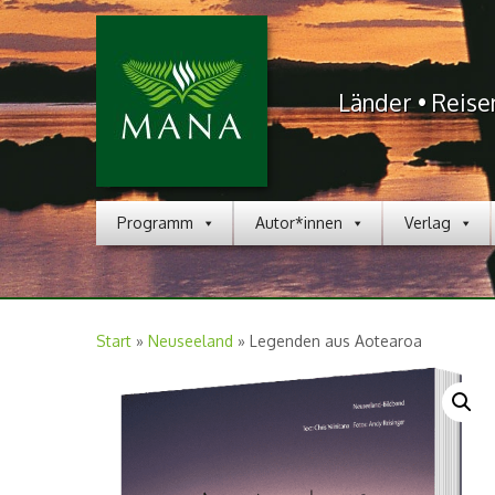
Länder • Reise
Programm
Autor*innen
Verlag
Start
»
Neuseeland
»
Legenden aus Aotearoa