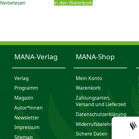
Weiterlesen
In den Warenkorb
MANA-Verlag
MANA-Shop
Verlag
Mein Konto
Programm
Waren­korb
Magazin
Zahlungsarten,
Versand und Lieferzeit
Autor*innen
Daten­schutz­er­klärung
Newsletter
Widerrufsbelehrung
Impres­sum
Sichere Daten
Sitemap