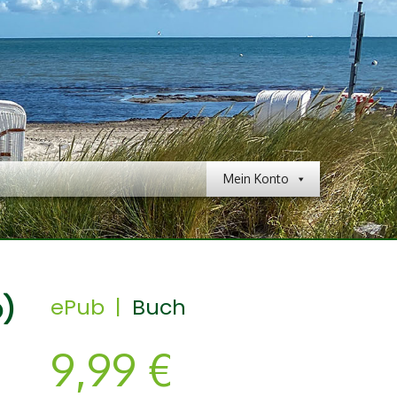
Mein Konto
b)
ePub |
Buch
9,99
€