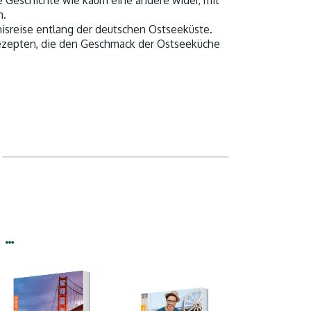
 Geschichte wie kaum eine andere wider, mit
n.
nisreise entlang der deutschen Ostseeküste.
ezepten, die den Geschmack der Ostseeküche
 …