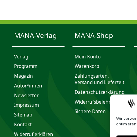
MANA-Verlag
MANA-Shop
Verlag
Mein Konto
Programm
Waren­korb
Magazin
Zahlungsarten,
Versand und Lieferzeit
Autor*innen
Daten­schutz­er­klärung
Newsletter
Widerrufsbelehrung
Impres­sum
Sichere Daten
Sitemap
Wir verwen
optimieren
Kontakt
Widerruf erklären