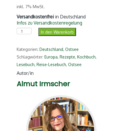
inkl. 7% MwSt.
Versandkostenfrei
in Deutschland
Infos zu Versandkostenregelung
Das Ostsee-Lesebuch (ePub) Menge
In den Warenkorb
Kategorien:
Deutschland
,
Ostsee
Schlagwörter:
Europa
,
Rezepte
,
Kochbuch
,
Lesebuch
,
Reise-Lesebuch
,
Ostsee
Autor/in
Almut Irmscher