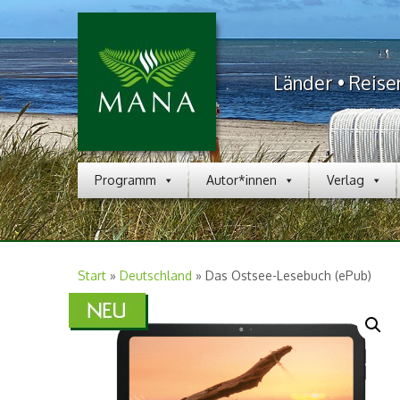
Länder • Reise
Programm
Autor*innen
Verlag
Start
»
Deutschland
»
Das Ostsee-Lesebuch (ePub)