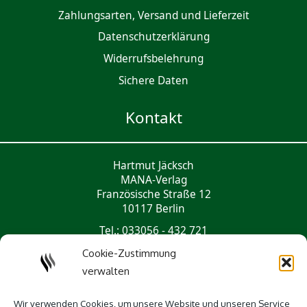
Zahlungsarten, Versand und Lieferzeit
Daten­schutz­er­klärung
Widerrufsbelehrung
Sichere Daten
Kontakt
Hartmut Jäcksch
MANA-Verlag
Französische Straße 12
10117 Berlin
Tel.: 033056 - 432 721
mail@mana-verlag.de
Cookie-Zustimmung
verwalten
Social Media
Wir verwenden Cookies, um unsere Website und unseren Service