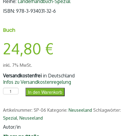
Reihe:
Länderhandbuch-Spezial
ISBN:
978-3-934031-32-6
Buch
24,80
€
inkl. 7% MwSt.
Versandkostenfrei
in Deutschland
Infos zu Versandkostenregelung
Ich wollt` mir mal selber ein Bild machen Menge
In den Warenkorb
Artikelnummer:
SP-06
Kategorie:
Neuseeland
Schlagwörter:
Spezial
,
Neuseeland
Autor/in