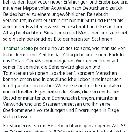
kehrte den Kopf voller neuer Erfahrungen und Erlebnisse und
mit einer Mappe voller Aquarelle nach Deutschland zurück.
Beides hat er zu einem ungewöhnlichen Reisebuch
verarbeitet, in dem er sich nicht nur mit Stift und Pinsel als
amüsanter Erzähler erweist. Er beschreibt und skizziert im
Alltag beobachtete Situationen und Menschen und zeichnet
so ein sehr persönliches Bild der bereisten Stationen.
Thomas Stolle
pflegt eine Art des Reisens, wie man sie von
früher kennt: mit Zeit für das Alltägliche und einem Blick für
das Detail. Gemäß seinen eigenen Worten wollte er auf
seiner Reise nicht die Sehenswürdigkeiten und
Touristenattraktionen „abarbeiten“, sondern Menschen
kennenlernen und in das alltägliche Leben hineinschauen.
In oft pointiert ironischer Weise skizziert er die mentalen
und kulturellen Eigenheiten der Kiwis, die den deutschen
Besucher mitunter zum Schmunzeln bringen, mitunter in
Verwunderung und Staunen versetzen und ihn seine
überkommenen Vorstellungen und Erwartungen in Frage
stellen lassen.
Entstanden ist so ein Reisebericht von ganz eigener Art:
Ich
wollt´ mir mal selber ein Bild machen
ist garantiert subjektiv,