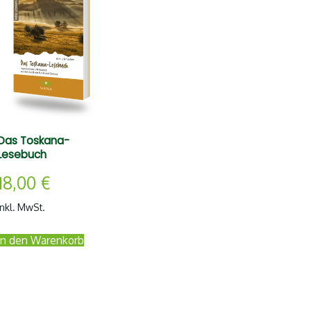
Das Toskana-
Lesebuch
18,00
€
inkl. MwSt.
In den Warenkorb