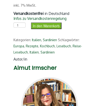
inkl. 7% MwSt.
Versandkostenfrei
in Deutschland
Infos zu Versandkostenregelung
Das Sardinien-Lesebuch (ePub) Menge
In den Warenkorb
Kategorien:
Italien
,
Sardinien
Schlagwörter:
Europa
,
Rezepte
,
Kochbuch
,
Lesebuch
,
Reise-
Lesebuch
,
Italien
,
Sardinien
Autor/in
Almut Irmscher