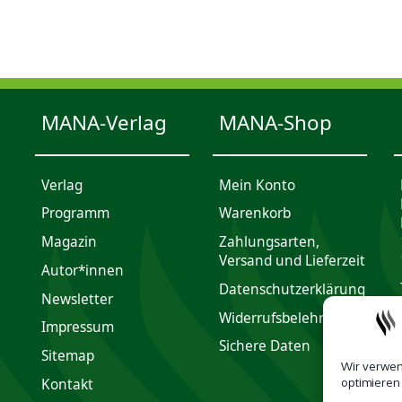
MANA-Verlag
MANA-Shop
Verlag
Mein Konto
Programm
Waren­korb
Magazin
Zahlungsarten,
Versand und Lieferzeit
Autor*innen
Daten­schutz­er­klärung
Newsletter
Widerrufsbelehrung
Impres­sum
Sichere Daten
Sitemap
Wir verwen
optimieren
Kontakt