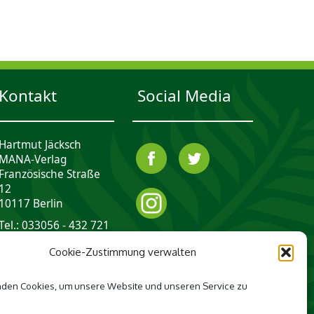
Kontakt
Social Media
Hartmut Jäcksch
MANA-Verlag
Französische Straße
12
10117 Berlin
Tel.: 033056 - 432 721
mail@mana-verlag.de
Cookie-Zustimmung verwalten
den Cookies, um unsere Website und unseren Service zu