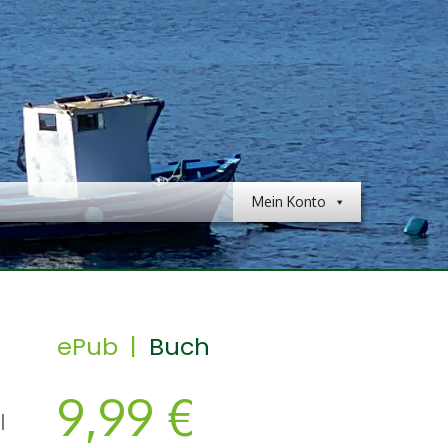
Mein Konto
ePub |
Buch
9,99
€
l