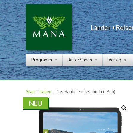
Länder • Reise
Programm
Autor*innen
Verlag
Start
»
Italien
»
Das Sardinien-Lesebuch (ePub)