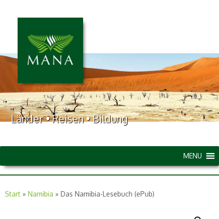
Länder • Reisen • Bildung
MENU
Start
»
Namibia
»
Das Namibia-Lesebuch (ePub)