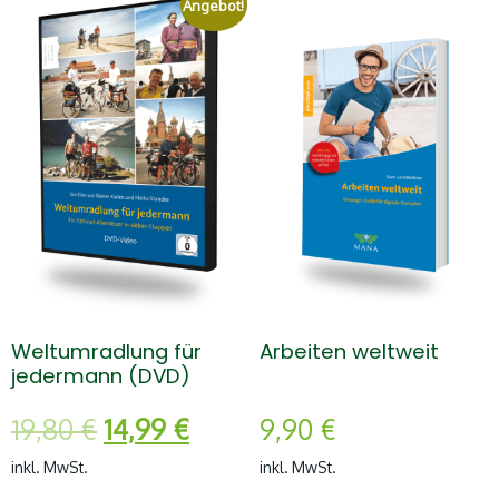
Angebot!
Weltumradlung für
Arbeiten weltweit
jedermann (DVD)
Ursprünglicher
Aktueller
19,80
€
14,99
€
9,90
€
Preis
Preis
inkl. MwSt.
inkl. MwSt.
war:
ist: