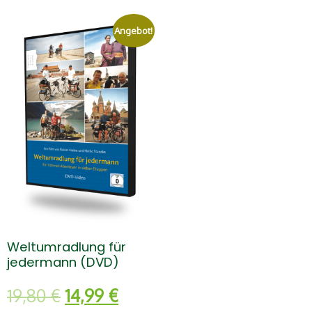
Angebot!
Weltumradlung für
jedermann (DVD)
Ursprünglicher
Aktueller
19,80
€
14,99
€
Preis
Preis