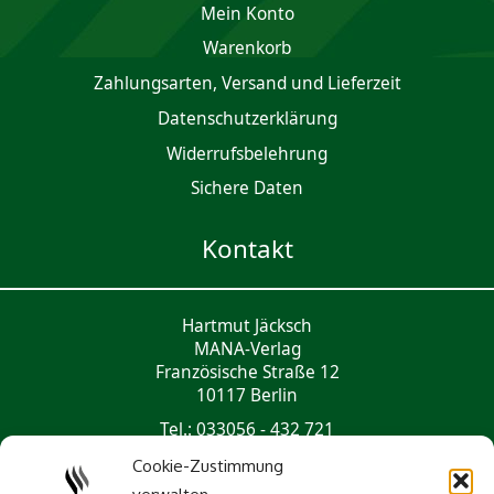
Mein Konto
Waren­korb
Zahlungsarten, Versand und Lieferzeit
Daten­schutz­er­klärung
Widerrufsbelehrung
Sichere Daten
Kontakt
Hartmut Jäcksch
MANA-Verlag
Französische Straße 12
10117 Berlin
Tel.: 033056 - 432 721
mail@mana-verlag.de
Cookie-Zustimmung