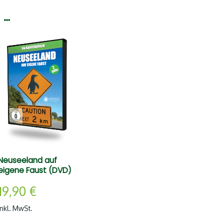
 …
Neuseeland auf
eigene Faust (DVD)
19,90
€
inkl. MwSt.