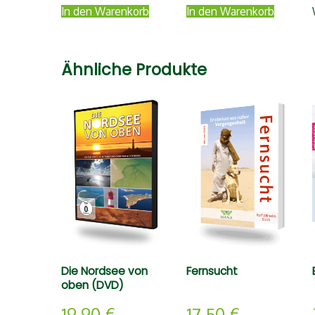
In den Warenkorb
In den Warenkorb
Ähnliche Produkte
Die Nordsee von
Fernsucht
oben (DVD)
19,90
€
17,50
€