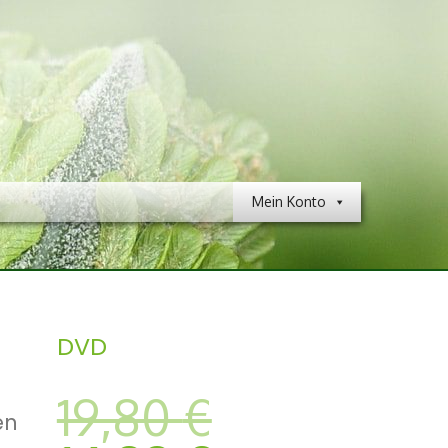
Mein Konto
DVD
Ursprüngli
19,80
€
en