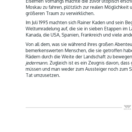
Eisernen Vorhangs machte die zuvor utopisch ersch
Moskau zu fahren, plötzlich zur realen Möglichkeit
größeren Traum zu verwirklichen.
Im Juli 1995 machten sich Rainer Kaden und sein Beg
Weltumradelung auf, die sie in sieben Etappen im L
Kanada, die USA, Spanien, Frankreich und viele ande
Von all dem, was sie während ihres großen Abenteu
bemerkenswerten Menschen, die sie getroffen haben,
Rädern durch die Weite der Landschaft zu bewegen,
jedermann
. Zugleich ist es ein Zeugnis davon, das
müssen und man weder zum Aussteiger noch zum Spi
Tat umzusetzen.