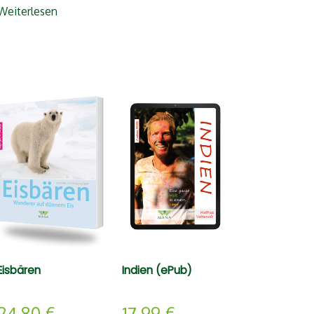
Weiterlesen
Eisbären
Indien (ePub)
24,80
€
17,99
€