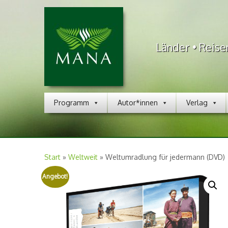
Länder • Reise
Programm
Autor*innen
Verlag
Start
»
Weltweit
»
Weltumradlung für jedermann (DVD)
Angebot!