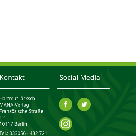
Kontakt
Social Media
Hartmut Jäcksch
MANA-Verlag
Französische Straße
12
10117 Berlin
Tel.: 033056 - 432 721