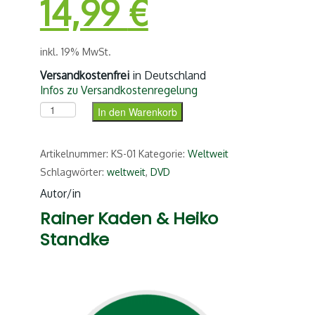
Aktueller
Preis
14,99
€
Preis
war:
inkl. 19% MwSt.
ist:
19,80 €
Versandkostenfrei
in Deutschland
Infos zu Versandkostenregelung
14,99 €.
Weltumradlung für jedermann (DVD) Menge
In den Warenkorb
Artikelnummer:
KS-01
Kategorie:
Weltweit
Schlagwörter:
weltweit
,
DVD
Autor/in
Rainer Kaden & Heiko
Standke