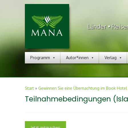
Länder • Reise
Programm
Autor*innen
Verlag
Start
»
Gewinnen Sie eine Übernachtung im Book Hotel 
Teilnahmebedingungen (Isla
Jetzt mitmachen