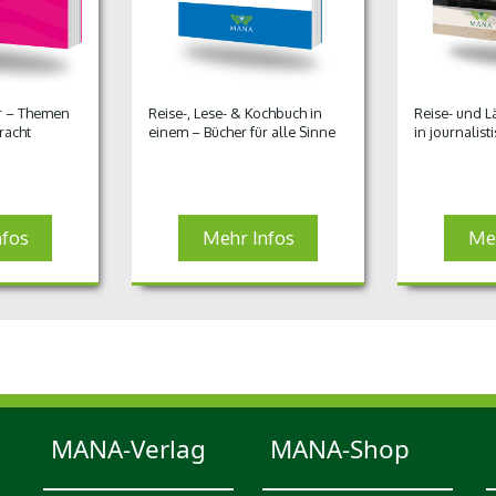
ur – Themen
Reise-, Lese- & Kochbuch in
Reise- und 
racht
einem – Bücher für alle Sinne
in journalist
nfos
Mehr Infos
Meh
MANA-Verlag
MANA-Shop