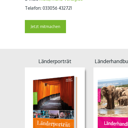
Telefon: 033056 432721
Jetzt mitmachen
Länderporträt
Länderhandbu