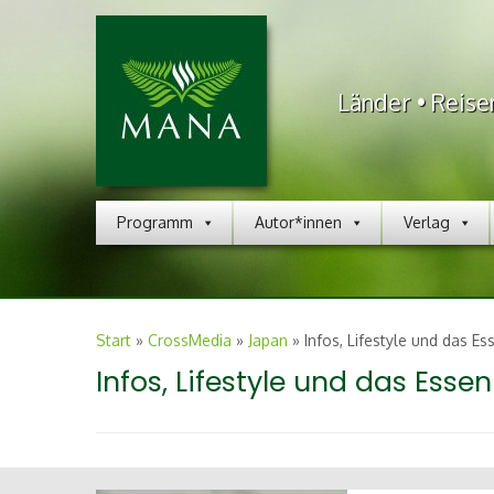
Länder • Reise
Programm
Autor*innen
Verlag
Start
»
CrossMedia
»
Japan
»
Infos, Lifestyle und das Es
Infos, Lifestyle und das Essen