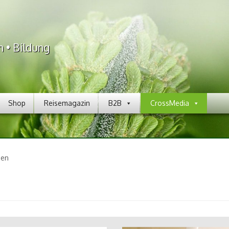
n • Bildung
Shop
Reisemagazin
B2B
CrossMedia
sen