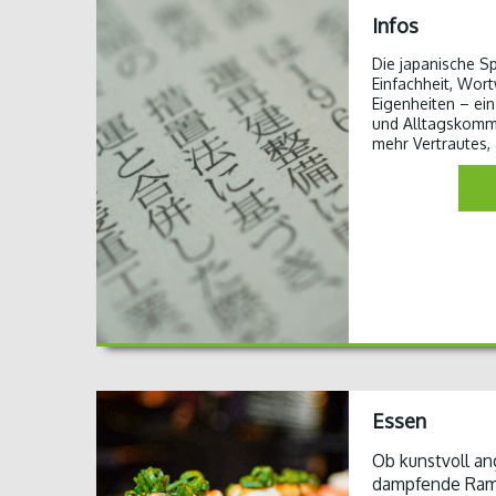
Infos
Die japanische S
Einfachheit, Wor
Eigenheiten – ein
und Alltagskommu
mehr Vertrautes,
Essen
Ob kunstvoll an
dampfende Ram