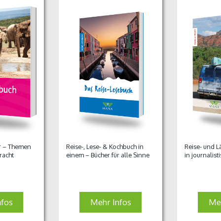
ur – Themen
Reise-, Lese- & Kochbuch in
Reise- und 
racht
einem – Bücher für alle Sinne
in journalist
nfos
Mehr Infos
Meh