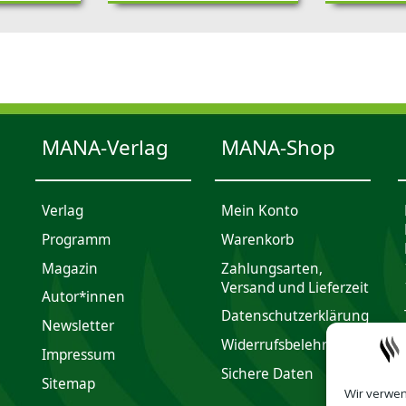
MANA-Verlag
MANA-Shop
Verlag
Mein Konto
Programm
Waren­korb
Magazin
Zahlungsarten,
Versand und Lieferzeit
Autor*innen
Daten­schutz­er­klärung
Newsletter
Widerrufsbelehrung
Impres­sum
Sichere Daten
Sitemap
Wir verwen