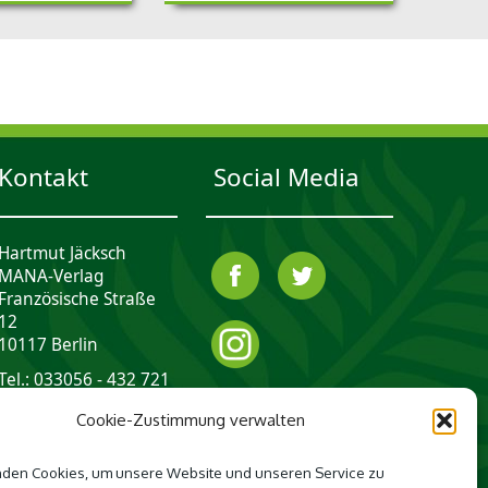
Kontakt
Social Media
Hartmut Jäcksch
MANA-Verlag
Französische Straße
12
10117 Berlin
Tel.: 033056 - 432 721
mail@mana-verlag.de
Cookie-Zustimmung verwalten
den Cookies, um unsere Website und unseren Service zu