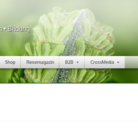
n • Bildung
Shop
Reisemagazin
B2B
CrossMedia