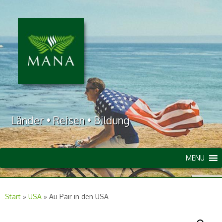
Länder • Reisen • Bildung
MENU
Start
»
USA
»
Au Pair in den USA