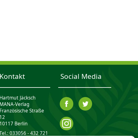
Kontakt
Social Media
Hartmut Jäcksch
MANA-Verlag
Französische Straße
12
10117 Berlin
Tel.: 033056 - 432 721