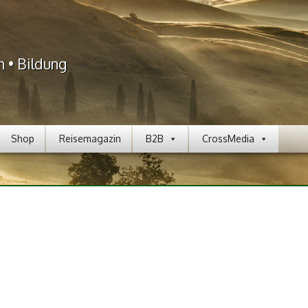
n • Bildung
Shop
Reisemagazin
B2B
CrossMedia