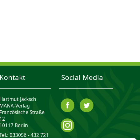
Kontakt
Social Media
Hartmut Jäcksch
MANA-Verlag
Französische Straße
12
10117 Berlin
Tel.: 033056 - 432 721