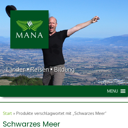
Länder • Reisen • Bildung
MENU
Start
»
Produkte verschlagwortet mit „Schwarzes Meer“
Schwarzes Meer