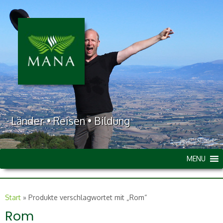
Länder • Reisen • Bildung
MENU
Start
»
Produkte verschlagwortet mit „Rom“
Rom