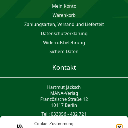
Mein Konto
Waren­korb
Zahlungsarten, Versand und Lieferzeit
Daten­schutz­er­klärung
Widerrufsbelehrung
Sichere Daten
Kontakt
Hartmut Jäcksch
MANA-Verlag
Französische Straße 12
10117 Berlin
Tel.: 033056 - 432 721
mail@mana-verlag.de
Cookie-Zustimmung