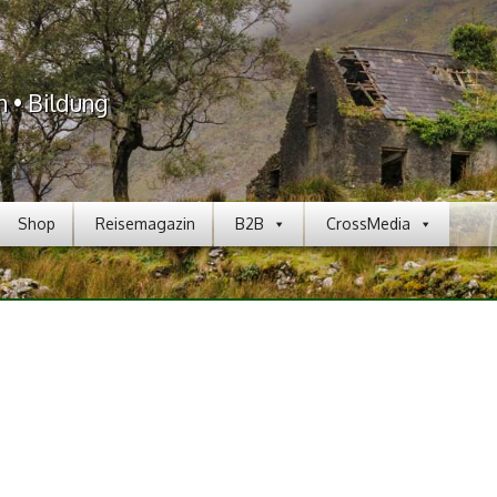
n • Bildung
Shop
Reisemagazin
B2B
CrossMedia