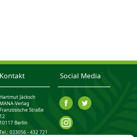
Kontakt
Social Media
Hartmut Jäcksch
MANA-Verlag
Französische Straße
12
10117 Berlin
Tel.: 033056 - 432 721