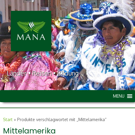
Länder • Reisen • Bildung
MENU
Start
»
Produkte verschlagwortet mit „Mittelamerika“
Mittelamerika