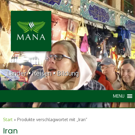
Länder • Reisen • Bildung
MENU
Start
»
Produkte verschlagwortet mit „Iran“
Iran