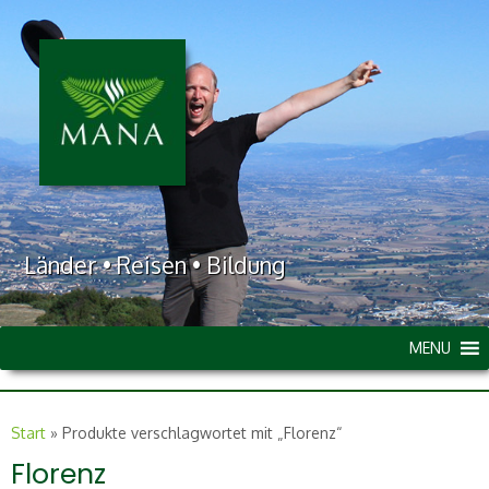
Länder • Reisen • Bildung
MENU
Start
»
Produkte verschlagwortet mit „Florenz“
Florenz