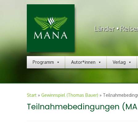
Länder • Reise
Programm
Autor*innen
Verlag
Start
»
Gewinnspiel (Thomas Bauer)
»
Teilnahmebeding
Teilnahmebedingungen (MA