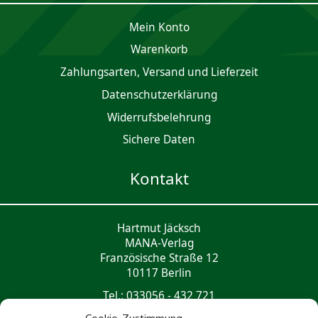
Mein Konto
Waren­korb
Zahlungsarten, Versand und Lieferzeit
Daten­schutz­er­klärung
Widerrufsbelehrung
Sichere Daten
Kontakt
Hartmut Jäcksch
MANA-Verlag
Französische Straße 12
10117 Berlin
Tel.: 033056 - 432 721
mail@mana-verlag.de