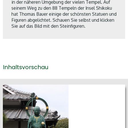
in der näheren Umgebung der vielen Tempel. Auf
seinem Weg zu den 88 Tempeln der Insel Shikoku
hat Thomas Bauer einige der schönsten Statuen und
Figuren abgelichtet. Schauen Sie selbst und klicken
Sie auf das Bild mit den Steinfiguren.
Das Pilgern hat eine lange Tradition und der älteste
Der auf Shikoku geborenen Mönch
Kōbo Daishi
Pilgerweg befindet sich in Japan auf der Insel
gilt als der Begründer des esoterischen
Shikoku. Thomas Bauer beschreibt ausfühlich und
Shingon-Buddhismus. Der 1.400 km lange
Inhaltsvorschau
eindruckvoll über seine Erfahrungen. Klicken Sie auf
Pilgerweg verbindet die 88 Tempel der Insel
den Pilgerweg, um ein Gefühl für das Pilgern in Japan
miteinander.
zu erlangen…
Direkt zum Buch