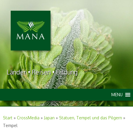
Länder • Reisen • Bildung
MENU
Start
»
CrossMedia
»
Japan
»
Statuen, Tempel und das Pilgern
»
Tempel